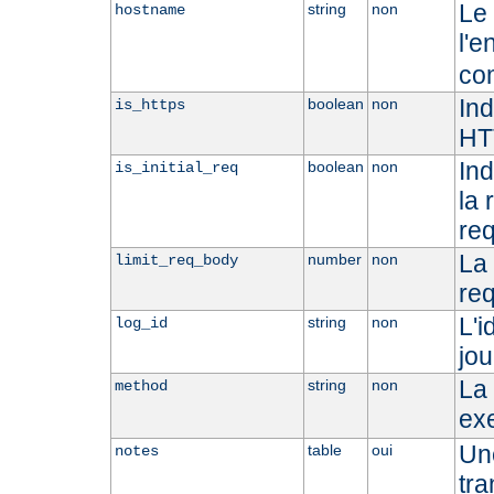
Le 
string
non
hostname
l'e
co
Ind
boolean
non
is_https
HT
Ind
boolean
non
is_initial_req
la 
req
La 
number
non
limit_req_body
req
L'i
string
non
log_id
jou
La 
string
non
method
ex
Une
table
oui
notes
tra