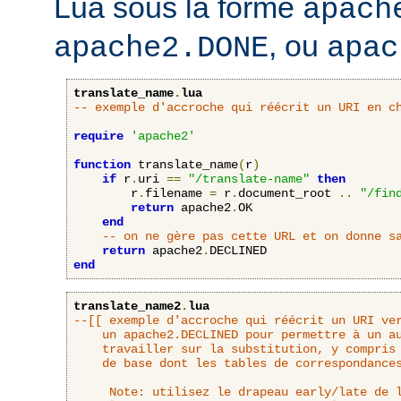
Lua sous la forme
apach
, ou
apache2.DONE
apac
translate_name
.
lua
-- exemple d'accroche qui réécrit un URI en c
require
'apache2'
function
 translate_name
(
r
)
if
 r
.
uri 
==
"/translate-name"
then
        r
.
filename 
=
 r
.
document_root 
..
"/fin
return
 apache2
.
OK

end
-- on ne gère pas cette URL et on donne s
return
 apache2
.
end
translate_name2
.
lua
--[[ exemple d'accroche qui réécrit un URI ver
	un apache2.DECLINED pour permettre à un autre interpréteur d'URL de

	travailler sur la substitution, y compris l'accroche translate_name

	de base dont les tables de correspondances se basent sur DocumentRoot.

     Note: utilisez le drapeau early/late de l