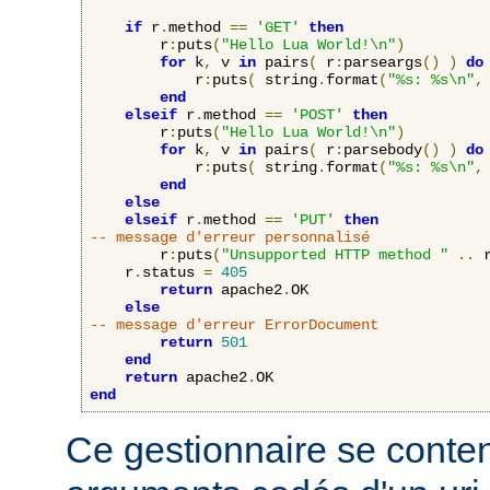
if
 r
.
method 
==
'GET'
then
    	r
:
puts
(
"Hello Lua World!\n"
)
for
 k
,
 v 
in
 pairs
(
 r
:
parseargs
()
)
do
            r
:
puts
(
 string
.
format
(
"%s: %s\n"
,
end
elseif
 r
.
method 
==
'POST'
then
    	r
:
puts
(
"Hello Lua World!\n"
)
for
 k
,
 v 
in
 pairs
(
 r
:
parsebody
()
)
do
            r
:
puts
(
 string
.
format
(
"%s: %s\n"
,
end
else
elseif
 r
.
method 
==
'PUT'
then
-- message d'erreur personnalisé
        r
:
puts
(
"Unsupported HTTP method "
..
 
	r
.
status 
=
405
return
 apache2
.
OK

else
-- message d'erreur ErrorDocument
return
501
end
return
 apache2
.
end
Ce gestionnaire se content