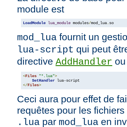
module est
LoadModule
lua_module
 modules
/
mod_lua
.
so
fournit un gest
mod_lua
qui peut êtr
lua-script
directive
o
AddHandler
<
Files
"*.lua"
>
SetHandler
</
Files
>
Ceci aura pour effet de fair
requêtes pour les fichiers
par
en inv
.lua
mod_lua