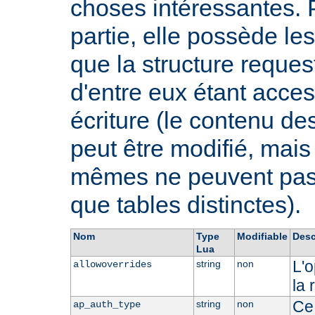
choses intéressantes. 
partie, elle possède 
que la structure request
d'entre eux étant acces
écriture (le contenu de
peut être modifié, mai
mêmes ne peuvent pas ê
que tables distinctes).
Nom
Type
Modifiable
Desc
Lua
L'o
string
non
allowoverrides
la 
Ce 
string
non
ap_auth_type