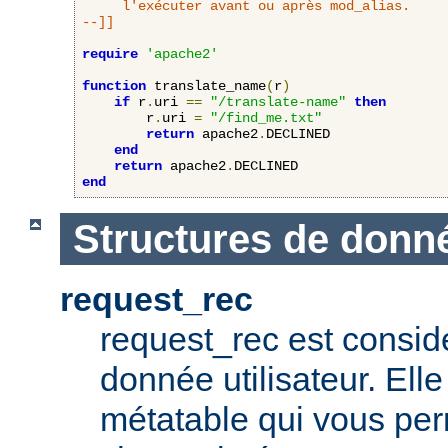
     l'exécuter avant ou après mod_alias.

--]]
require
'apache2'
function
 translate_name
(
r
)
if
 r
.
uri 
==
"/translate-name"
then
        r
.
uri 
=
"/find_me.txt"
return
 apache2
.
DECLINED

end
return
 apache2
.
end
Structures de donn
request_rec
request_rec est consid
donnée utilisateur. El
métatable qui vous per