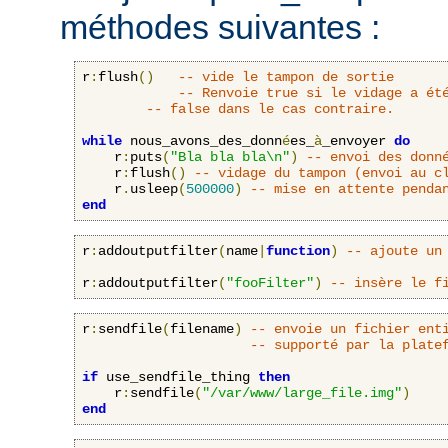
méthodes suivantes :
r
:
flush
()
-- vide le tampon de sortie
-- Renvoie true si le vidage a ét
-- false dans le cas contraire.
while
 nous_avons_des_donn
é
es_
à
_envoyer 
do
    r
:
puts
(
"Bla bla bla\n"
)
-- envoi des donn
    r
:
flush
()
-- vidage du tampon (envoi au c
    r
.
usleep
(
500000
)
-- mise en attente penda
end
r
:
addoutputfilter
(
name
|
function
)
-- ajoute un
r
:
addoutputfilter
(
"fooFilter"
)
-- insère le f
r
:
sendfile
(
filename
)
-- envoie un fichier ent
-- supporté par la plate
if
 use_sendfile_thing 
then
    r
:
sendfile
(
"/var/www/large_file.img"
)
end