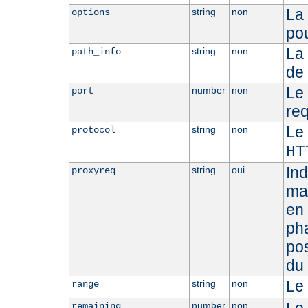
La 
string
non
options
pou
La
string
non
path_info
de 
Le 
number
non
port
req
Le 
string
non
protocol
HT
Ind
string
oui
proxyreq
man
en 
ph
po
du 
Le 
string
non
range
number
non
remaining