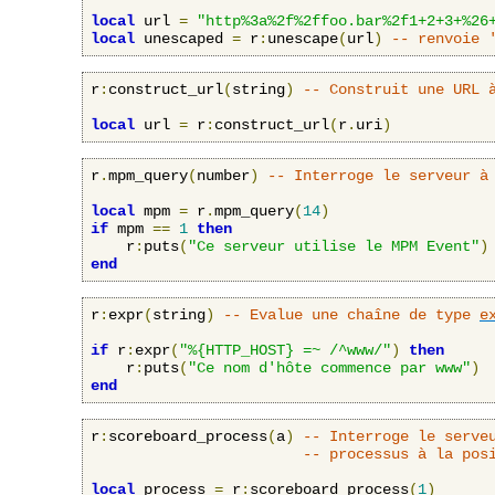
local
 url 
=
"http%3a%2f%2ffoo.bar%2f1+2+3+%26
local
 unescaped 
=
 r
:
unescape
(
url
)
-- renvoie 
r
:
construct_url
(
string
)
-- Construit une URL 
local
 url 
=
 r
:
construct_url
(
r
.
uri
)
r
.
mpm_query
(
number
)
-- Interroge le serveur à
local
 mpm 
=
 r
.
mpm_query
(
14
)
if
 mpm 
==
1
then
    r
:
puts
(
"Ce serveur utilise le MPM Event"
)
end
r
:
expr
(
string
)
-- Evalue une chaîne de type 
e
if
 r
:
expr
(
"%{HTTP_HOST} =~ /^www/"
)
then
    r
:
puts
(
"Ce nom d'hôte commence par www"
)
end
r
:
scoreboard_process
(
a
)
-- Interroge le serve
-- processus à la pos
local
 process 
=
 r
:
scoreboard_process
(
1
)