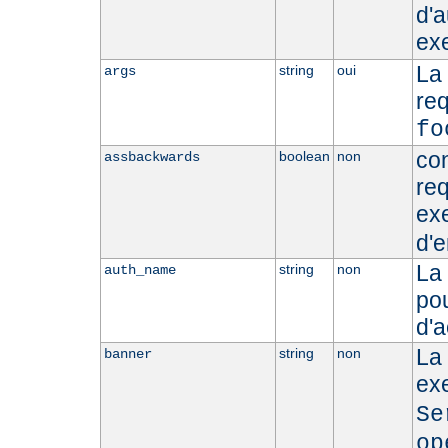
d'a
ex
La
string
oui
args
re
fo
con
boolean
non
assbackwards
req
ex
d'e
La 
string
non
auth_name
pou
d'a
La 
string
non
banner
ex
Se
op