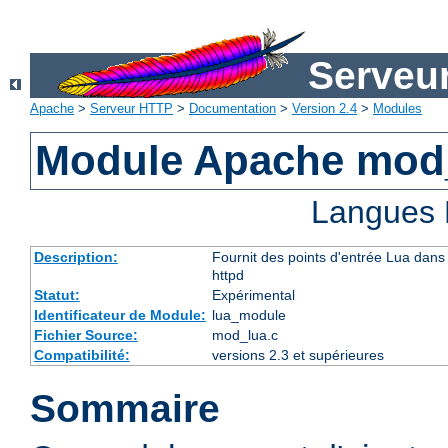
Serveu
Apache
>
Serveur HTTP
>
Documentation
>
Version 2.4
>
Modules
Module Apache mod
Langues 
Description:
Fournit des points d'entrée Lua dans 
httpd
Statut:
Expérimental
Identificateur de Module:
lua_module
Fichier Source:
mod_lua.c
Compatibilité:
versions 2.3 et supérieures
Sommaire