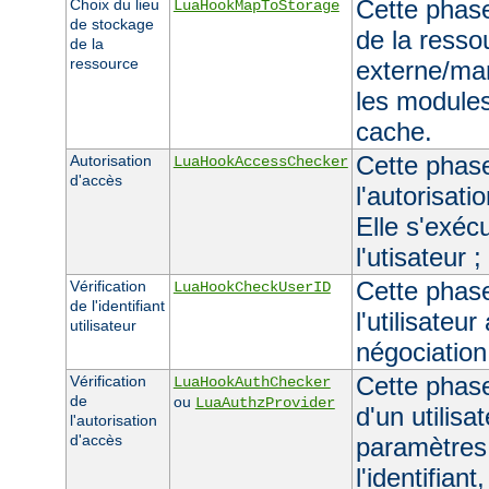
Cette phase
Choix du lieu
LuaHookMapToStorage
de stockage
de la resso
de la
ressource
externe/man
les module
cache.
Cette phase 
Autorisation
LuaHookAccessChecker
d'accès
l'autorisati
Elle s'exécu
l'utisateur 
Cette phase 
Vérification
LuaHookCheckUserID
de l'identifiant
l'utilisateur
utilisateur
négociation
Cette phase 
Vérification
LuaHookAuthChecker
de
ou
LuaAuthzProvider
d'un utilisa
l'autorisation
d'accès
paramètres
l'identifiant,