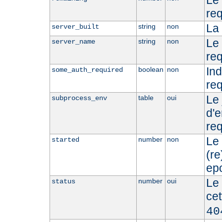
Le 
req
La 
string
non
server_built
Le
string
non
server_name
req
Ind
boolean
non
some_auth_required
req
Le 
table
oui
subprocess_env
d'
req
Le
number
non
started
(r
epo
Le 
number
oui
status
ce
40