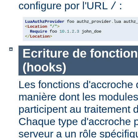
configure por l'URL
:
/
LuaAuthzProvider
 foo authz_provider
.
<
Location
"/"
>
Require
 foo 
10.1
.
2.3
</
Location
>
Ecriture de fonctio
(hooks)
Les fonctions d'accroche 
manière dont les modules 
participent au traitement 
Chaque type d'accroche p
serveur a un rôle spécif