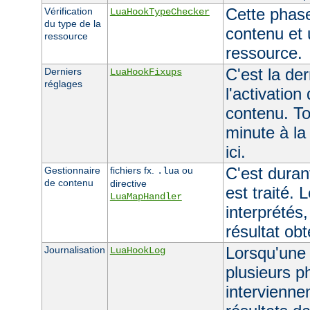
Cette phas
Vérification
LuaHookTypeChecker
du type de la
contenu et 
ressource
ressource.
C'est la de
Derniers
LuaHookFixups
réglages
l'activation
contenu. To
minute à la
ici.
C'est duran
Gestionnaire
fichiers fx.
ou
.lua
de contenu
directive
est traité. 
LuaMapHandler
interprétés,
résultat ob
Lorsqu'une 
Journalisation
LuaHookLog
plusieurs p
interviennen