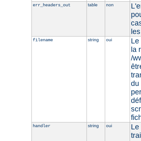
L'
table
non
err_headers_out
pou
cas
les
Le 
string
oui
filename
la 
/ww
êtr
tr
du 
per
déf
scr
fic
Le
string
oui
handler
tra