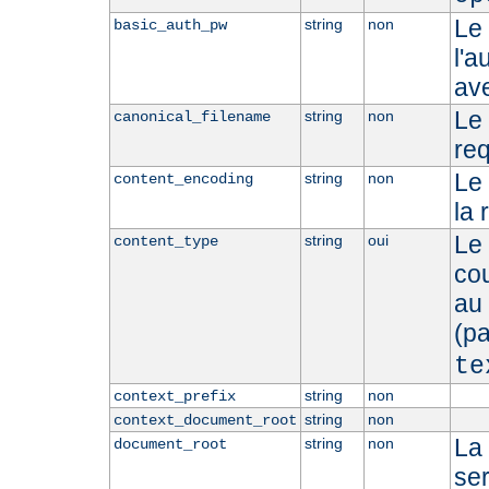
Le
string
non
basic_auth_pw
l'a
ave
Le 
string
non
canonical_filename
re
Le
string
non
content_encoding
la 
Le 
string
oui
content_type
cou
au
(p
te
string
non
context_prefix
string
non
context_document_root
La
string
non
document_root
se