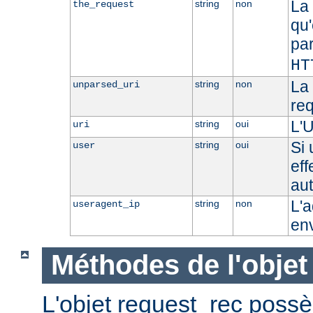
La 
string
non
the_request
qu'
pa
HT
La 
string
non
unparsed_uri
re
L'U
string
oui
uri
Si 
string
oui
user
eff
aut
L'a
string
non
useragent_ip
en
Méthodes de l'objet
L'objet request_rec poss