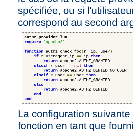
spécifiée, ou si l'utilisateu
correspond au second ar
authz_provider
.
lua
require
'apache2'
function
 authz_check_foo
(
r
,
 ip
,
 user
)
if
 r
.
useragent_ip 
==
 ip 
then
return
 apache2
.
AUTHZ_GRANTED

elseif
 r
.
user 
==
nil
then
return
 apache2
.
AUTHZ_DENIED_NO_USER

elseif
 r
.
user 
==
 user 
then
return
 apache2
.
AUTHZ_GRANTED

else
return
 apache2
.
AUTHZ_DENIED

end
end
La configuration suivante 
fonction en tant que four