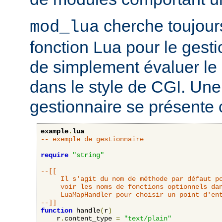
cherche toujour
mod_lua
fonction Lua pour le gesti
de simplement évaluer le 
dans le style de CGI. Une
gestionnaire se présente 
example
.
lua
-- exemple de gestionnaire
require
"string"
--[[

     Il s'agit du nom de méthode par défaut po
     voir les noms de fonctions optionnels dan
     LuaMapHandler pour choisir un point d'ent
--]]
function
 handle
(
r
)
    r
.
content_type 
=
"text/plain"