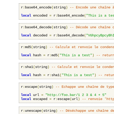
r
:
base64_encode
(
string
)
-- Encode une chaîne 
local
 encoded 
=
 r
:
base64_encode
(
"This is a te
r
:
base64_decode
(
string
)
-- Décode une chaîne 
local
 decoded 
=
 r
:
base64_decode
(
"VGhpcyBpcyBh
r
:
md5
(
string
)
-- Calcule et renvoie le conden
local
 hash 
=
 r
:
md5
(
"This is a test"
)
-- retur
r
:
sha1
(
string
)
-- Calcule et renvoie le conde
local
 hash 
=
 r
:
sha1
(
"This is a test"
)
-- retu
r
:
escape
(
string
)
-- Echappe une chaîne de typ
local
 url 
=
"http://foo.bar/1 2 3 & 4 + 5"
local
 escaped 
=
 r
:
escape
(
url
)
-- renvoie 'htt
r
:
unescape
(
string
)
-- Déséchappe une chaîne d