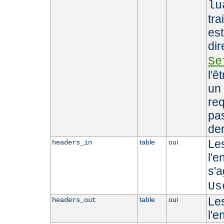
lu
tra
est
dir
Se
l'ê
un 
req
pas
der
Le
table
oui
headers_in
l'e
s'
Us
Le
table
oui
headers_out
l'e