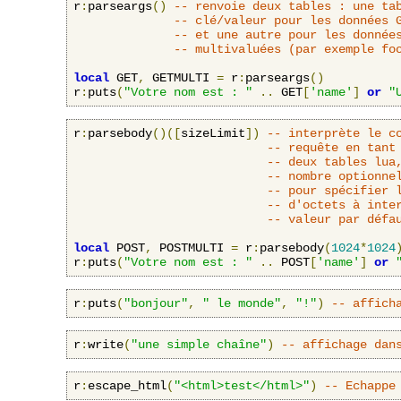
r
:
parseargs
()
-- renvoie deux tables : une ta
-- clé/valeur pour les données 
-- et une autre pour les donnée
-- multivaluées (par exemple fo
local
 GET
,
 GETMULTI 
=
 r
:
parseargs
()
r
:
puts
(
"Votre nom est : "
..
 GET
[
'name'
]
or
"
r
:
parsebody
()([
sizeLimit
])
-- interprète le c
-- requête en tant
-- deux tables lua
-- nombre optionne
-- pour spécifier 
-- d'octets à inte
-- valeur par défa
local
 POST
,
 POSTMULTI 
=
 r
:
parsebody
(
1024
*
1024
r
:
puts
(
"Votre nom est : "
..
 POST
[
'name'
]
or
r
:
puts
(
"bonjour"
,
" le monde"
,
"!"
)
-- affich
r
:
write
(
"une simple chaîne"
)
-- affichage dan
r
:
escape_html
(
"<html>test</html>"
)
-- Echappe