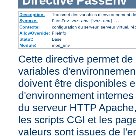
Directive
PassEnv
Description:
Transmet des variables d'environnement dep
Syntaxe:
PassEnv
var-env
[
var-env
] ...
Contexte:
configuration du serveur, serveur virtuel, ré
AllowOverride:
FileInfo
Statut:
Base
Module:
mod_env
Cette directive permet de 
variables d'environnemen
doivent être disponibles e
d'environnement internes
du serveur HTTP Apache,
les scripts CGI et les pag
valeurs sont issues de l'