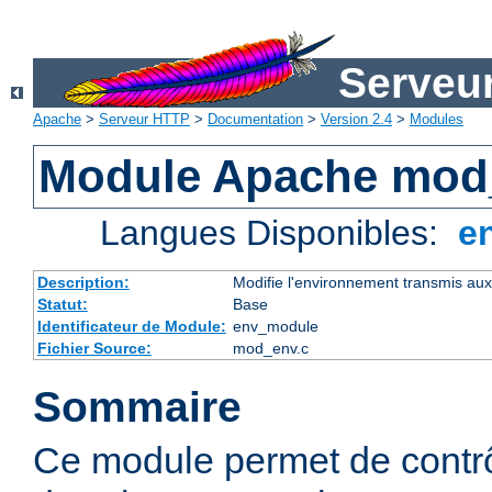
Serveu
Apache
>
Serveur HTTP
>
Documentation
>
Version 2.4
>
Modules
Module Apache mod
Langues Disponibles:
e
Description:
Modifie l'environnement transmis aux
Statut:
Base
Identificateur de Module:
env_module
Fichier Source:
mod_env.c
Sommaire
Ce module permet de contrô