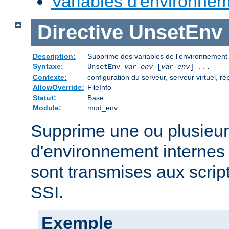
Variables d'environne
Directive
UnsetEnv
Description:
Supprime des variables de l'environnement
Syntaxe:
UnsetEnv
var-env
[
var-env
] ...
Contexte:
configuration du serveur, serveur virtuel, ré
AllowOverride:
FileInfo
Statut:
Base
Module:
mod_env
Supprime une ou plusieur
d'environnement internes 
sont transmises aux scrip
SSI.
Exemple