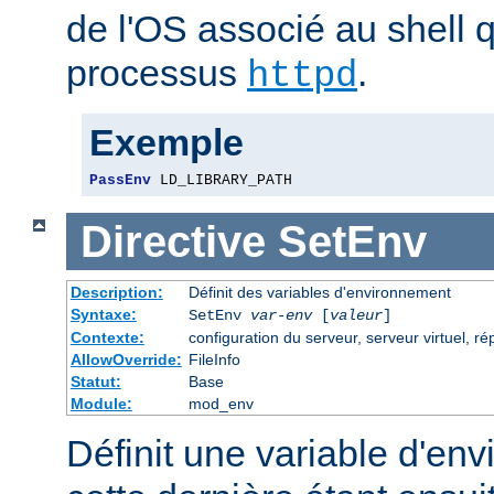
de l'OS associé au shell q
processus
.
httpd
Exemple
PassEnv
 LD_LIBRARY_PATH
Directive
SetEnv
Description:
Définit des variables d'environnement
Syntaxe:
SetEnv
var-env
[
valeur
]
Contexte:
configuration du serveur, serveur virtuel, ré
AllowOverride:
FileInfo
Statut:
Base
Module:
mod_env
Définit une variable d'en