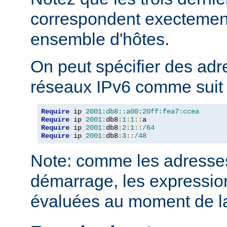
correspondent execteme
ensemble d'hôtes.
On peut spécifier des adr
réseaux IPv6 comme suit 
Require
 ip 
2001:db8::a00:20ff:fea7:ccea
Require
 ip 
2001
:
db8
:
1
:
1
::
Require
 ip 
2001
:
db8
:
2
:
1
::/
64
Require
 ip 
2001
:
db8
:
3
::/
48
Note: comme les adresses
démarrage, les expressio
évaluées au moment de la