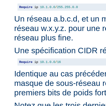
Require
 ip 
10.1
.
0.0
/
255.255
.
0.0
Un réseau a.b.c.d, et un
réseau w.x.y.z. pour une r
réseau plus fine.
Une spécification CIDR r
Require
 ip 
10.1
.
0.0
/
16
Identique au cas précéden
masque de sous-réseau r
premiers bits de poids fort
Notez que les trois derni