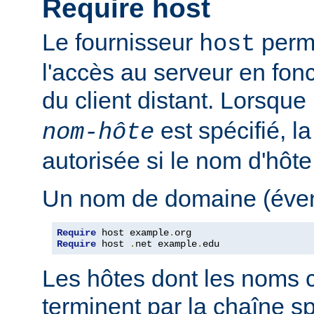
Require host
Le fournisseur
perme
host
l'accès au serveur en fon
du client distant. Lorsque
est spécifié, l
nom-hôte
autorisée si le nom d'hôt
Un nom de domaine (évent
Require
 host example
.
Require
 host 
.
net example
.
edu
Les hôtes dont les noms 
terminent par la chaîne sp