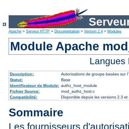
Serveu
Apache
>
Serveur HTTP
>
Documentation
>
Version 2.4
>
Modules
Module Apache mod
Langues 
Description:
Autorisations de groupe basées sur l
Statut:
Base
Identificateur de Module:
authz_host_module
Fichier Source:
mod_authz_host.c
Compatibilité:
Disponible depuis les versions 2.3 e
Sommaire
Les fournisseurs d'autorisa