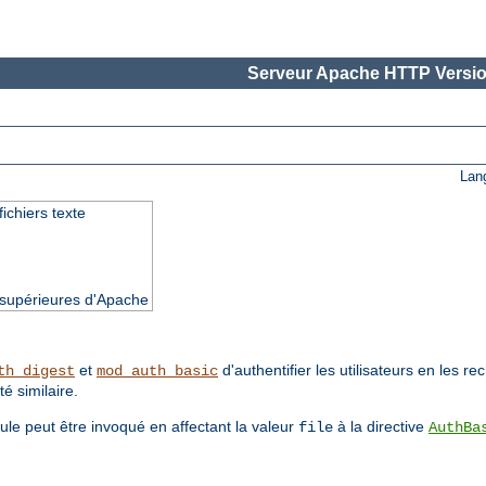
Serveur Apache HTTP Versio
Lan
fichiers texte
t supérieures d'Apache
et
d'authentifier les utilisateurs en les r
th_digest
mod_auth_basic
té similaire.
ule peut être invoqué en affectant la valeur
à la directive
file
AuthBa