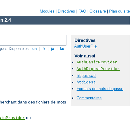
Modules
|
Directives
|
FAQ
|
Glossaire
|
Plan du site
n 2.4
Directives
AuthUserFile
gues Disponibles:
en
|
fr
|
ja
|
ko
Voir aussi
AuthBasicProvider
AuthDigestProvider
htpasswd
htdigest
Formats de mots de passe
Commentaires
echerchant dans des fichiers de mots
ou
sicProvider