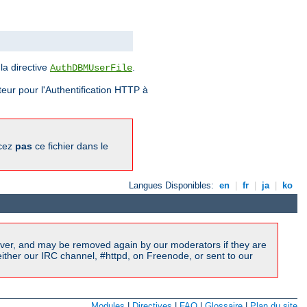
la directive
.
AuthDBMUserFile
eur pour l'Authentification HTTP à
acez
pas
ce fichier dans le
Langues Disponibles:
en
|
fr
|
ja
|
ko
ver, and may be removed again by our moderators if they are
ither our IRC channel, #httpd, on Freenode, or sent to our
Modules
|
Directives
|
FAQ
|
Glossaire
|
Plan du site