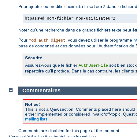
Pour ajouter ou modifier
dans le fichier
nom-utilisateur2
htpasswd nom-fichier nom-utilisateur2
Noter qu'une recherche dans de grands fichiers texte peut être
Pour
, vous devez utiliser le programme
mod_auth_digest
h
base de condensé et des données pour l'Authentification de 
Sécurité
Assurez-vous que le fichier
soit bien stoc
AuthUserFile
répertoire qu'il protège. Dans le cas contraire, les client
Commentaires
Notice:
This is not a Q&A section. Comments placed here should 
either implemented or considered invalid/off-topic. Ques
mailing lists
.
Comments are disabled for this page at the moment.
Copyright 2015 The Apache Software Foundation.