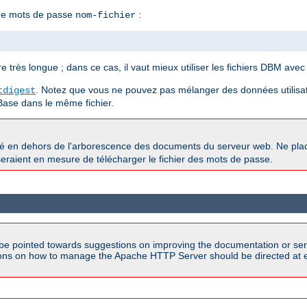
 de mots de passe
:
nom-fichier
 très longue ; dans ce cas, il vaut mieux utiliser les fichiers DBM avec 
. Notez que vous ne pouvez pas mélanger des données utilisat
tdigest
Base dans le même fichier.
ké en dehors de l'arborescence des documents du serveur web. Ne pl
s seraient en mesure de télécharger le fichier des mots de passe.
be pointed towards suggestions on improving the documentation or ser
tions on how to manage the Apache HTTP Server should be directed at e