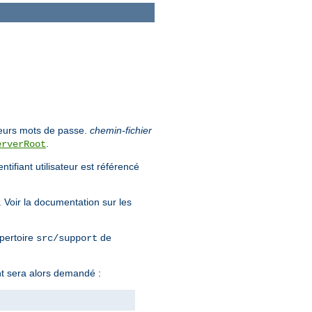
e leurs mots de passe.
chemin-fichier
.
erverRoot
tifiant utilisateur est référencé
. Voir la documentation sur les
épertoire
de
src/support
nt sera alors demandé :