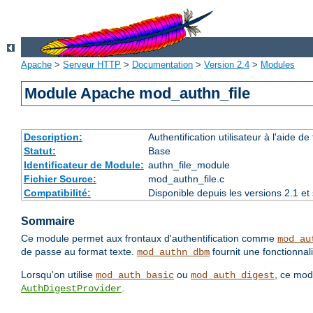
Apache
>
Serveur HTTP
>
Documentation
>
Version 2.4
>
Modules
Module Apache mod_authn_file
Description:
Authentification utilisateur à l'aide de 
Statut:
Base
Identificateur de Module:
authn_file_module
Fichier Source:
mod_authn_file.c
Compatibilité:
Disponible depuis les versions 2.1 e
Sommaire
Ce module permet aux frontaux d'authentification comme
mod_au
de passe au format texte.
fournit une fonctionnali
mod_authn_dbm
Lorsqu'on utilise
ou
, ce mod
mod_auth_basic
mod_auth_digest
.
AuthDigestProvider