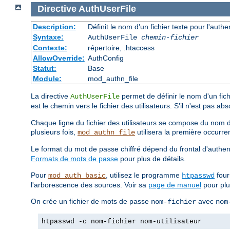
Directive
AuthUserFile
Description:
Définit le nom d'un fichier texte pour l'authe
Syntaxe:
AuthUserFile
chemin-fichier
Contexte:
répertoire, .htaccess
AllowOverride:
AuthConfig
Statut:
Base
Module:
mod_authn_file
La directive
permet de définir le nom d'un fichi
AuthUserFile
est le chemin vers le fichier des utilisateurs. S'il n'est pas ab
Chaque ligne du fichier des utilisateurs se compose du nom de l
plusieurs fois,
utilisera la première occurre
mod_authn_file
Le format du mot de passe chiffré dépend du frontal d'authent
Formats de mots de passe
pour plus de détails.
Pour
, utilisez le programme
four
mod_auth_basic
htpasswd
l'arborescence des sources. Voir sa
page de manuel
pour plus
On crée un fichier de mots de passe
avec
nom-fichier
nom
htpasswd -c nom-fichier nom-utilisateur